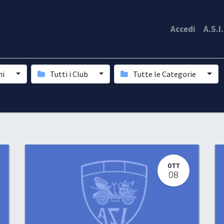
Accedi
A.S.I
ni
Tutti i Club
Tutte le Categorie
OTT
08