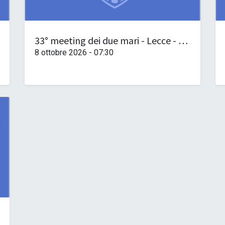
33° meeting dei due mari - Lecce - Gallipoli - Otranto - Santa Maria di Leuca
8 ottobre 2026
-
07:30