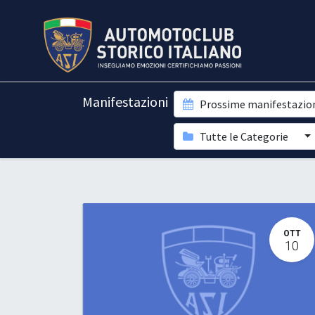
Manifestazioni
Prossime manifestazio
Tutte le Categorie
OTT
10