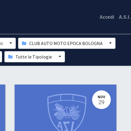
Accedi
A.S.I
ni
CLUB AUTO MOTO EPOCA BOLOGNA
Tutte le Tipologie
NOV
29